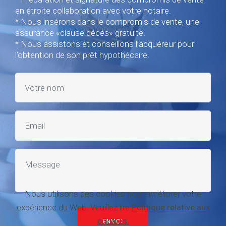
en étroite collaboration avec votre notaire.
* Nous insérons dans le compromis de vente, une
assurance «clause décès» gratuite.
* Nous assistons et conseillons l’acquéreur pour
l’obtention de son prêt hypothécaire.
Nous utilisons des cookies pour améliorer votre
expérience du Web. Veuillez lire
Politique relative aux
cookies.
ENVOI